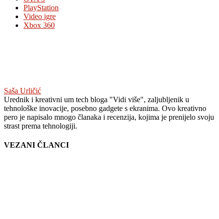
PlayStation
Video igre
Xbox 360
Saša Urličić
Urednik i kreativni um tech bloga "Vidi više", zaljubljenik u
tehnološke inovacije, posebno gadgete s ekranima. Ovo kreativno
pero je napisalo mnogo članaka i recenzija, kojima je prenijelo svoju
strast prema tehnologiji.
VEZANI ČLANCI