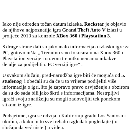
Iako nije određen točan datum izlaska,
Rockstar
je objavio
da njihova najpoznatija igra
Grand Theft Auto V
izlazi u
proljeće 2013 za konzole
XBox 360
i
Playstation 3
.
S druge strane dali su jako malo informacija o izlasku igre za
PC, gotovo ništa „ Trenutno smo fokusirani na Xbox 360 i
Playstation verzije i u ovom trenutku nemamo nikakve
detalje za podijeliti o PC verziji igre“ .
U svakom slučaju, pred-narudžba igre biti će moguća od
5.
studenog
i obećali su da će u to vrijeme podijeliti više
informacija o igri, što je zapravo pravo osvježenje s obzirom
da su do sada bili jako škrti s informacijama. Nestrpljivi
igraći svoju znatiželju su mogli zadovoljiti tek ponekom
slikom iz igre.
Podsjetimo, igra se odvija u Kaliforniji gradu Los Santosu i
okolici, a kako bi to sve trebalo izgledati pogledajte ( u
slučaju da već niste ) u videu.