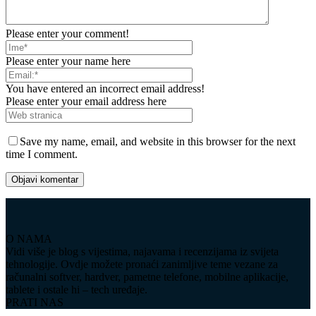
Please enter your comment!
Please enter your name here
You have entered an incorrect email address!
Please enter your email address here
Save my name, email, and website in this browser for the next
time I comment.
O NAMA
Vidi više je blog s vijestima, najavama i recenzijama iz svijeta
tehnologije. Ovdje možete pronaći zanimljive teme vezane za
računalni softver, hardver, pametne telefone, mobilne aplikacije,
tablete i ostale hi – tech uređaje.
PRATI NAS