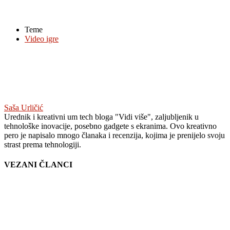
Teme
Video igre
Saša Urličić
Urednik i kreativni um tech bloga "Vidi više", zaljubljenik u
tehnološke inovacije, posebno gadgete s ekranima. Ovo kreativno
pero je napisalo mnogo članaka i recenzija, kojima je prenijelo svoju
strast prema tehnologiji.
VEZANI ČLANCI