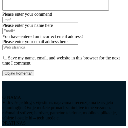
Please enter your comment!
Please enter your name here
You have entered an incorrect email address!
Please enter your email address here
Save my name, email, and website in this browser for the next
time I comment.
O NAMA
Vidi više je blog s vijestima, najavama i recenzijama iz svijeta
tehnologije. Ovdje možete pronaći zanimljive teme vezane za
računalni softver, hardver, pametne telefone, mobilne aplikacije,
tablete i ostale hi – tech uređaje.
PRATI NAS