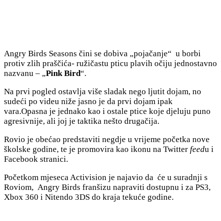
Angry Birds Seasons čini se dobiva „pojačanje“ u borbi
protiv zlih praščića- ružičastu pticu plavih očiju jednostavno
nazvanu – „
Pink Bird
“.
Na prvi pogled ostavlja više sladak nego ljutit dojam, no
sudeći po videu niže jasno je da prvi dojam ipak
vara.Opasna je jednako kao i ostale ptice koje djeluju puno
agresivnije, ali joj je taktika nešto drugačija.
Rovio je obećao predstaviti negdje u vrijeme početka nove
školske godine, te je promovira kao ikonu na Twitter
feed
u i
Facebook stranici.
Početkom mjeseca Activision je najavio da će u suradnji s
Roviom, Angry Birds franšizu napraviti dostupnu i za PS3,
Xbox 360 i Nitendo 3DS do kraja tekuće godine.