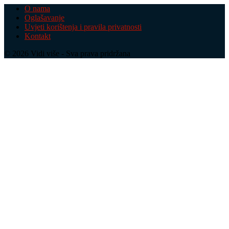
O nama
Oglašavanje
Uvjeti korištenja i pravila privatnosti
Kontakt
© 2026 Vidi više - Sva prava pridržana