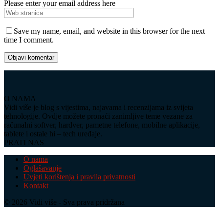
Please enter your email address here
Save my name, email, and website in this browser for the next
time I comment.
O NAMA
Vidi više je blog s vijestima, najavama i recenzijama iz svijeta
tehnologije. Ovdje možete pronaći zanimljive teme vezane za
računalni softver, hardver, pametne telefone, mobilne aplikacije,
tablete i ostale hi – tech uređaje.
PRATI NAS
O nama
Oglašavanje
Uvjeti korištenja i pravila privatnosti
Kontakt
© 2026 Vidi više - Sva prava pridržana