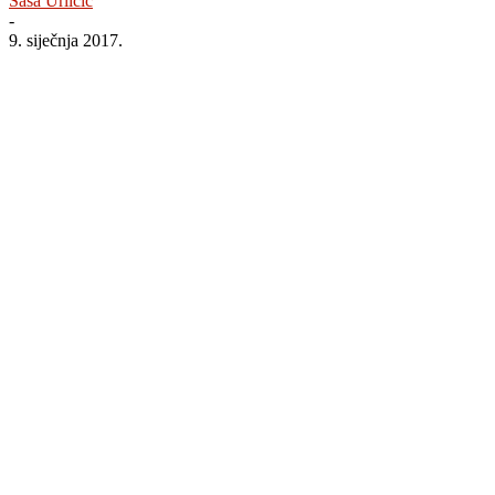
Saša Urličić
-
9. siječnja 2017.