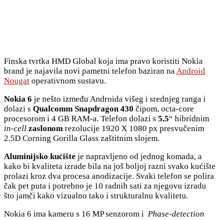
Finska tvrtka HMD Global koja ima pravo koristiti Nokia
brand je najavila novi pametni telefon baziran na
Android
Nougat
operativnom sustavu.
Nokia 6
je nešto između Androida višeg i srednjeg ranga i
dolazi s
Qualcomm Snapdragon 430
čipom, octa-core
procesorom i 4 GB RAM-a. Telefon dolazi s
5.5
“ hibridnim
in-cell
zaslonom
rezolucije 1920 X 1080 px presvučenim
2.5D Corning Gorilla Glass zaštitnim slojem.
Aluminijsko kućište
je napravljeno od jednog komada, a
kako bi kvaliteta izrade bila na još boljoj razni svako kućište
prolazi kroz dva procesa anodizacije. Svaki telefon se polira
čak pet puta i potrebno je 10 radnih sati za njegovu izradu
što jamči kako vizualno tako i strukturalnu kvalitetu.
Nokia 6 ima kameru s 16 MP senzorom i
Phase-detection