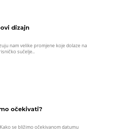
vi dizajn
uju nam velike promjene koje dolaze na
sničko sučelje...
mo očekivati?
. Kako se bližimo očekivanom datumu