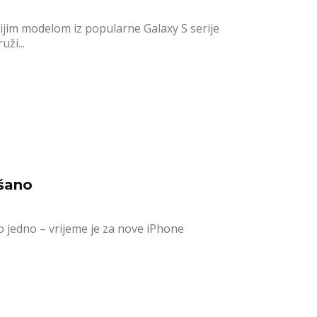
jim modelom iz popularne Galaxy S serije
ži...
jšano
mo jedno – vrijeme je za nove iPhone