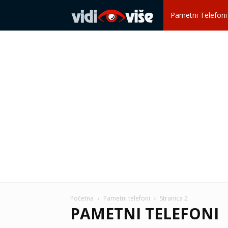
Vidi
Pametni Telefoni
više
Početna
Pametni telefoni
Stranica 2
PAMETNI TELEFONI