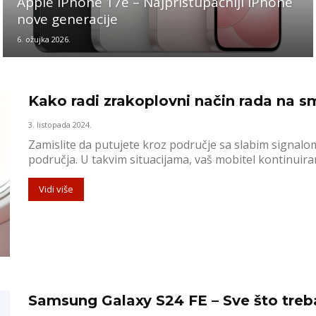
Apple iPhone 17e – Najpristupačniji iPhone
nove generacije
6. ožujka 2026.
Kako radi zrakoplovni način rada na 
3. listopada 2024.
Zamislite da putujete kroz područje sa slabim signalo
područja. U takvim situacijama, vaš mobitel kontinuira
Vidi više
Samsung Galaxy S24 FE – Sve što treb