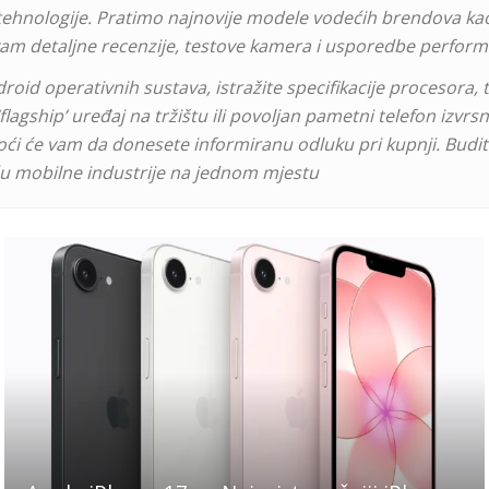
e tehnologije. Pratimo najnovije modele vodećih brendova k
vam detaljne recenzije, testove kamera i usporedbe perform
oid operativnih sustava, istražite specifikacije procesora, tr
 ‘flagship’ uređaj na tržištu ili povoljan pametni telefon izvrs
pomoći će vam da donesete informiranu odluku pri kupnji. Budi
 mobilne industrije na jednom mjestu