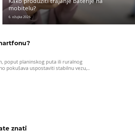
Kako produžiti trajanje baterije na
mobitelu?
6. ožujka 2026.
smartfonu?
m, poput planinskog puta ili ruralnog
no pokušava uspostaviti stabilnu vezu,...
ate znati