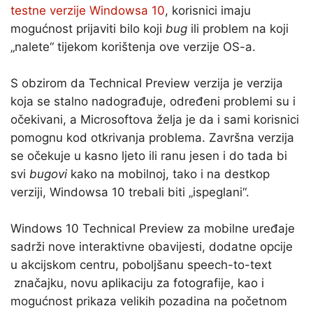
testne verzije Windowsa 10
, korisnici imaju
mogućnost prijaviti bilo koji
bug
ili problem na koji
„nalete“ tijekom korištenja ove verzije OS-a.
S obzirom da Technical Preview verzija je verzija
koja se stalno nadograđuje, određeni problemi su i
očekivani, a Microsoftova želja je da i sami korisnici
pomognu kod otkrivanja problema. Završna verzija
se očekuje u kasno ljeto ili ranu jesen i do tada bi
svi
bugovi
kako na mobilnoj, tako i na destkop
verziji, Windowsa 10 trebali biti „ispeglani“.
Windows 10 Technical Preview za mobilne uređaje
sadrži nove interaktivne obavijesti, dodatne opcije
u akcijskom centru, poboljšanu speech-to-text
značajku, novu aplikaciju za fotografije, kao i
mogućnost prikaza velikih pozadina na početnom