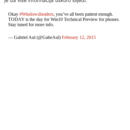
je da više informacija uskoro slijedi.
Okay
#WindowsInsiders
, you’ve all been patient enough.
TODAY is the day for Win10 Technical Preview for phones.
Stay tuned for more info.
— Gabriel Aul (@GabeAul)
February 12, 2015