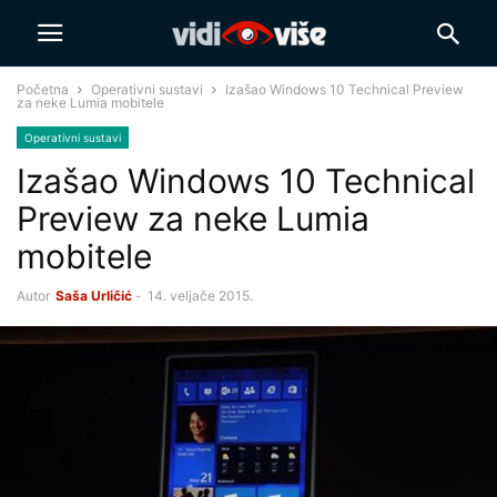
Početna
Operativni sustavi
Izašao Windows 10 Technical Preview
za neke Lumia mobitele
Operativni sustavi
Izašao Windows 10 Technical
Preview za neke Lumia
mobitele
Autor
Saša Urličić
-
14. veljače 2015.