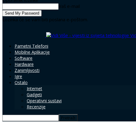
Oporavak lozinke
Vaš e-mail
Lozinka će se vam biti poslana e-poštom.
Vid
Pametni Telefoni
Mobilne Aplikacije
Software
Hardware
Zanimljivosti
Igre
Ostalo
Internet
Gadgeti
Operativni sustavi
Recenzije