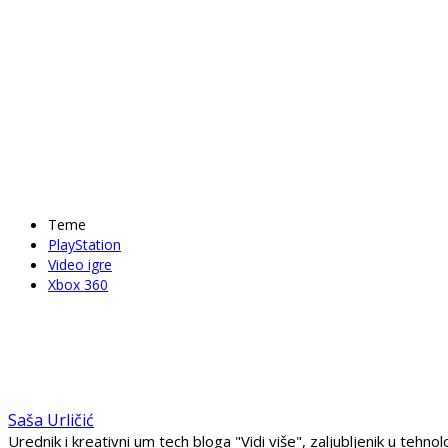
Teme
PlayStation
Video igre
Xbox 360
Saša Urličić
Urednik i kreativni um tech bloga "Vidi više", zaljubljenik u teh