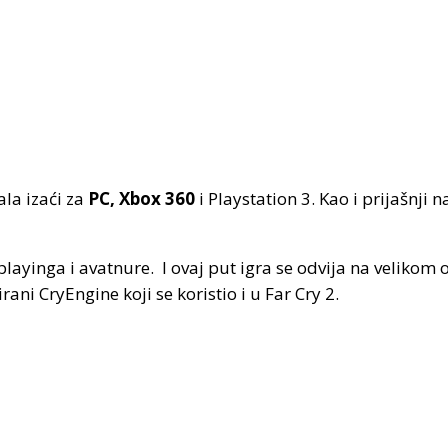
ala izaći za
PC, Xbox 360
i Playstation 3. Kao i prijašnji 
-playinga i avatnure. I ovaj put igra se odvija na velikom
rani CryEngine koji se koristio i u Far Cry 2.