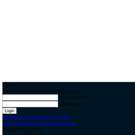
Sign in
Dobrodošli! Prijavite se na svoj račun
Vaš username
vaša lozinka
Forgot your password? Get help
Uvjeti korištenja i pravila privatnosti
Password recovery