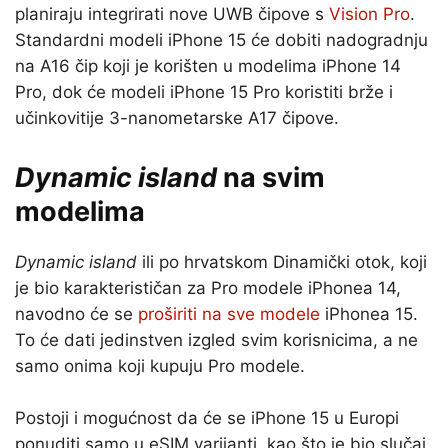
planiraju integrirati nove UWB čipove s
Vision Pro
.
Standardni modeli iPhone 15 će dobiti nadogradnju
na A16 čip koji je korišten u modelima iPhone 14
Pro, dok će modeli iPhone 15 Pro koristiti brže i
učinkovitije 3-nanometarske A17 čipove.
Dynamic island
na svim
modelima
Dynamic island
ili po hrvatskom Dinamički otok, koji
je bio karakterističan za Pro modele iPhonea 14,
navodno će se
proširiti na sve modele
iPhonea 15.
To će dati jedinstven izgled svim korisnicima, a ne
samo onima koji kupuju Pro modele.
Postoji i mogućnost da će se iPhone 15 u Europi
ponuditi samo u eSIM varijanti, kao što je bio slučaj