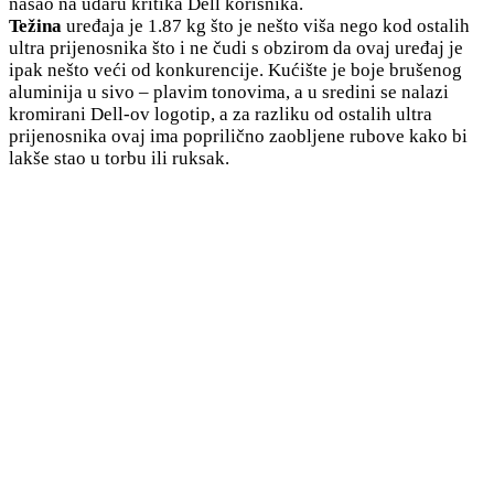
našao na udaru kritika Dell korisnika.
Težina
uređaja je 1.87 kg što je nešto viša nego kod ostalih
ultra prijenosnika što i ne čudi s obzirom da ovaj uređaj je
ipak nešto veći od konkurencije. Kućište je boje brušenog
aluminija u sivo – plavim tonovima, a u sredini se nalazi
kromirani Dell-ov logotip, a za razliku od ostalih ultra
prijenosnika ovaj ima poprilično zaobljene rubove kako bi
lakše stao u torbu ili ruksak.