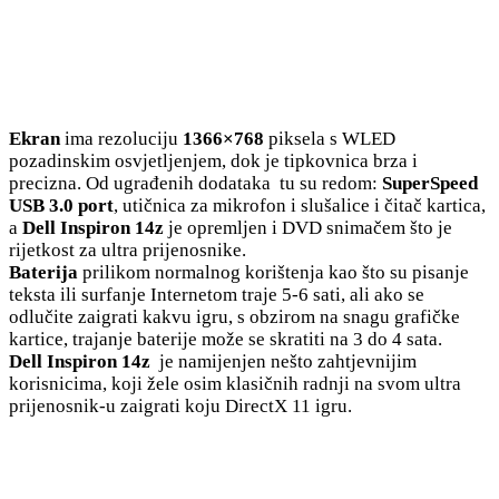
Ekran
ima rezoluciju
1366×768
piksela s WLED
pozadinskim osvjetljenjem, dok je tipkovnica brza i
precizna. Od ugrađenih dodataka tu su redom:
SuperSpeed
USB 3.0 port
, utičnica za mikrofon i slušalice i čitač kartica,
a
Dell Inspiron 14z
je opremljen i DVD snimačem što je
rijetkost za ultra prijenosnike.
Baterija
prilikom normalnog korištenja kao što su pisanje
teksta ili surfanje Internetom traje 5-6 sati, ali ako se
odlučite zaigrati kakvu igru, s obzirom na snagu grafičke
kartice, trajanje baterije može se skratiti na 3 do 4 sata.
Dell Inspiron 14z
je namijenjen nešto zahtjevnijim
korisnicima, koji žele osim klasičnih radnji na svom ultra
prijenosnik-u zaigrati koju DirectX 11 igru.