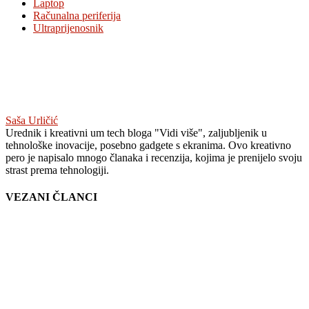
Laptop
Računalna periferija
Ultraprijenosnik
Saša Urličić
Urednik i kreativni um tech bloga "Vidi više", zaljubljenik u
tehnološke inovacije, posebno gadgete s ekranima. Ovo kreativno
pero je napisalo mnogo članaka i recenzija, kojima je prenijelo svoju
strast prema tehnologiji.
VEZANI ČLANCI