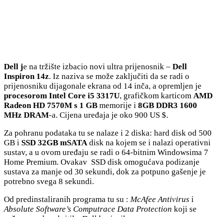
Dell j
e na tržište izbacio novi ultra prijenosnik –
Dell
Inspiron 14z
. Iz naziva se može zaključiti da se radi o
prijenosniku dijagonale ekrana od 14 inča, a opremljen je
procesorom Intel Core i5 3317U
, grafičkom karticom
AMD
Radeon HD 7570M s 1 GB
memorije i
8GB DDR3 1600
MHz DRAM
-a. Cijena uređaja je oko 900 US $.
Za pohranu podataka tu se nalaze i 2 diska: hard disk od 500
GB i
SSD 32GB mSATA
disk na kojem se i nalazi operativni
sustav, a u ovom uređaju se radi o 64-bitnim Windowsima 7
Home Premium. Ovakav SSD disk omogućava podizanje
sustava za manje od 30 sekundi, dok za potpuno gašenje je
potrebno svega 8 sekundi.
Od predinstaliranih programa tu su :
McAfee Antivirus
i
Absolute Software’s Computrace Data Protection
koji se