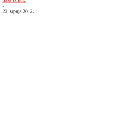
Saša Urličić
-
23. srpnja 2012.