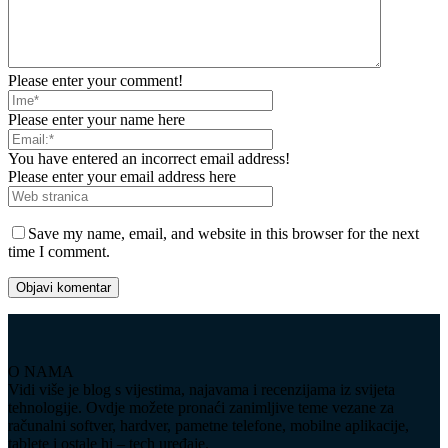
Please enter your comment!
Please enter your name here
You have entered an incorrect email address!
Please enter your email address here
Save my name, email, and website in this browser for the next
time I comment.
O NAMA
Vidi više je blog s vijestima, najavama i recenzijama iz svijeta
tehnologije. Ovdje možete pronaći zanimljive teme vezane za
računalni softver, hardver, pametne telefone, mobilne aplikacije,
tablete i ostale hi – tech uređaje.