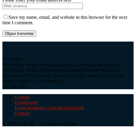
Save my name, email, and website in this browser for the next
time I comment.
O NAMA
Vidi više je blog s vijestima, najavama i recenzijama iz svijeta
tehnologije. Ovdje možete pronaći zanimljive teme vezane za
računalni softver, hardver, pametne telefone, mobilne aplikacije,
tablete i ostale hi – tech uređaje.
PRATI NAS
O nama
Oglašavanje
Uvjeti korištenja i pravila privatnosti
Kontakt
© 2026 Vidi više - Sva prava pridržana