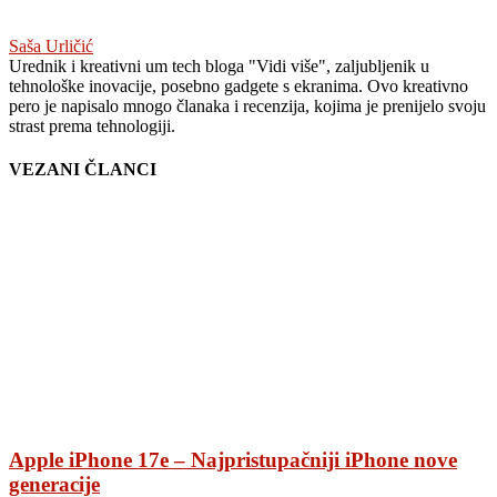
Saša Urličić
Urednik i kreativni um tech bloga "Vidi više", zaljubljenik u
tehnološke inovacije, posebno gadgete s ekranima. Ovo kreativno
pero je napisalo mnogo članaka i recenzija, kojima je prenijelo svoju
strast prema tehnologiji.
VEZANI ČLANCI
Apple iPhone 17e – Najpristupačniji iPhone nove
generacije