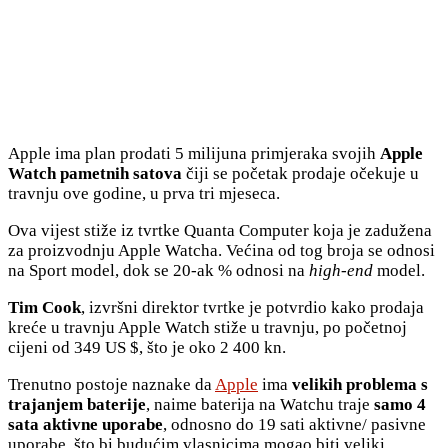
Apple ima plan prodati 5 milijuna primjeraka svojih
Apple
Watch pametnih satova
čiji se početak prodaje očekuje u
travnju ove godine, u prva tri mjeseca.
Ova vijest stiže iz tvrtke Quanta Computer koja je zadužena
za proizvodnju Apple Watcha. Većina od tog broja se odnosi
na Sport model, dok se 20-ak % odnosi na
high-end
model.
Tim Cook
, izvršni direktor tvrtke je potvrdio kako prodaja
kreće u travnju Apple Watch stiže u travnju, po početnoj
cijeni od 349 US $, što je oko 2 400 kn.
Trenutno postoje naznake da
Apple
ima
velikih problema s
trajanjem baterije
, naime baterija na Watchu traje
samo 4
sata aktivne uporabe
, odnosno do 19 sati aktivne/ pasivne
uporabe, što bi budućim vlasnicima mogao biti veliki